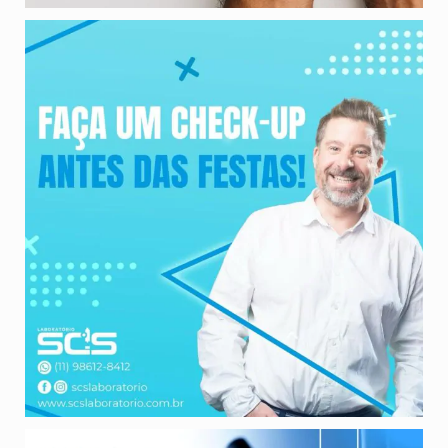
Alerta importante para o fim de ano‼️
Não
...
Saudações aos Biomédicos!