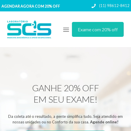
(11) 98612-8412
AGENDAR AGORA COM 20% OFF
Exame com 20% off
GANHE 20% OFF
EM SEU EXAME!
Da coleta até o resultado, a gente simplifica tudo. Seja atendido em
nossas unidades ou no Conforto da sua casa.
Agende online!